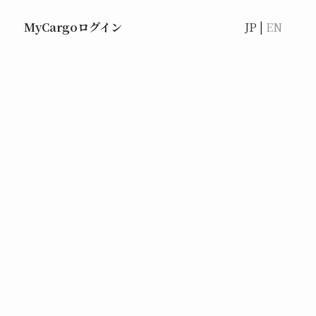
MyCargoログイン
JP |
EN